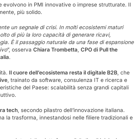
e evolvono in PMI innovative o imprese strutturate. Il
mente, più solido.
te un segnale di crisi. In molti ecos
istemi maturi
to di più la loro capacità di generare ricavi,
ogia. È il passaggio naturale da una fase di espansione
ivo
”, osserva
Chiara Trombetta
,
CPO di Pull the
alia
.
ità.
Il cuore dell’ecosistema resta il digitale B2B
, che
tive
, trainato da software, consulenza IT e ricerca e
ristiche del Paese: scalabilità senza grandi capitali
uttivo.
ra tech
, secondo pilastro dell’innovazione italiana.
a la trasforma, innestandosi nelle filiere tradizionali e