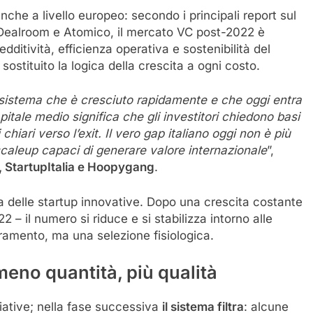
che a livello europeo: secondo i principali report sul
di Dealroom e Atomico, il mercato VC post-2022 è
dditività, efficienza operativa e sostenibilità del
stituito la logica della crescita a ogni costo.
osistema che è cresciuto rapidamente e che oggi entra
itale medio significa che gli investitori chiedono basi
 chiari verso l’exit. Il vero gap italiano oggi non è più
caleup
capaci di generare valore internazionale
”,
, StartupItalia e Hoopygang
.
ia delle startup innovative. Dopo una crescita costante
2 – il numero si riduce e si stabilizza intorno alle
ramento, ma una selezione fisiologica.
meno quantità, più qualità
iative; nella fase successiva
il sistema filtra
: alcune