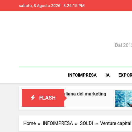
Skip
sabato, 8 Agosto 2026
8:24:17 PM
to
content
Il 
Dal 2013
INFOIMPRESA
IA
EXPO
isione italiana del marketing
Perché l’intellig
FLASH
2 Giorni Ago
Home
INFOIMPRESA
SOLDI
Venture capital i