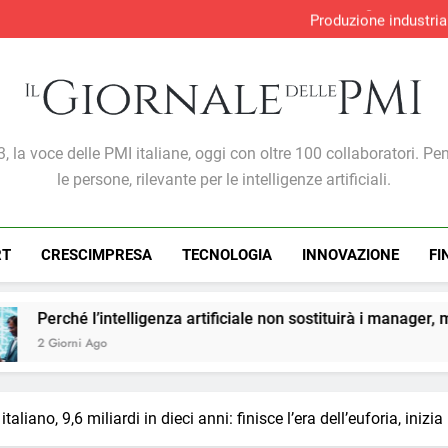
Perché l’intelligenza artif
Produzione industria
S&P Global PMI®: malgra
Gabriele Carboni nominato Cav
Perché l’intelligenza artif
Produzione industria
S&P Global PMI®: malgra
Giornale Delle PMI
, la voce delle PMI italiane, oggi con oltre 100 collaboratori. Pe
le persone, rilevante per le intelligenze artificiali.
RT
CRESCIMPRESA
TECNOLOGIA
INNOVAZIONE
FI
enza artificiale non sostituirà i manager, ma cambierà il modo 
taliano, 9,6 miliardi in dieci anni: finisce l’era dell’euforia, inizia