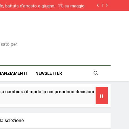
iciale non sostituirà i manager, ma cambierà il
modo in cui prendono decisioni
le, battuta d’arresto a giugno: -1% su maggio
do la ripresa dei nuovi ordini, si allunga la
contrazione del settore edile in Italia
aliere della Repubblica: il riconoscimento a
una visione italiana del marketing
iciale non sostituirà i manager, ma cambierà il
modo in cui prendono decisioni
le, battuta d’arresto a giugno: -1% su maggio
do la ripresa dei nuovi ordini, si allunga la
contrazione del settore edile in Italia
nsato per
NANZIAMENTI
NEWSLETTER
in cui prendono decisioni
La teoria dei cerchi
5 Giorni Ago
 la selezione