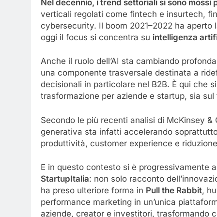
Nel decennio, i trend settoriali si sono mossi
verticali regolati come fintech e insurtech, f
cybersecurity. Il boom 2021–2022 ha aperto l
oggi il focus si concentra su
intelligenza arti
Anche il ruolo dell’AI sta cambiando profond
una componente trasversale destinata a ridefin
decisionali in particolare nel B2B. È qui che 
trasformazione per aziende e startup, sia sul 
Secondo le più recenti analisi di McKinsey & C
generativa sta infatti accelerando soprattutto
produttività, customer experience e riduzione 
E in questo contesto si è progressivamente a
StartupItalia
: non solo racconto dell’innovaz
ha preso ulteriore forma in
Pull the Rabbit
, h
performance marketing in un’unica piattaform
aziende, creator e investitori, trasformando c