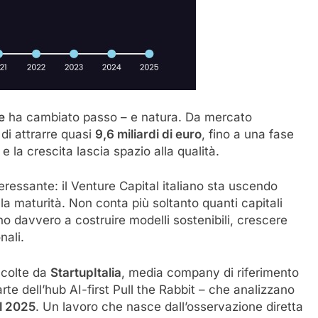
e
ha cambiato passo – e natura. Da mercato
i attrarre quasi
9,6 miliardi di euro
, fino a una fase
o e la crescita lascia spazio alla qualità.
teressante: il Venture Capital italiano sta uscendo
ella maturità. Non conta più soltanto quanti capitali
o davvero a costruire modelli sostenibili, crescere
nali.
ccolte da
StartupItalia
, media company di riferimento
arte dell’hub AI-first Pull the Rabbit – che analizzano
il 2025
. Un lavoro che nasce dall’osservazione diretta