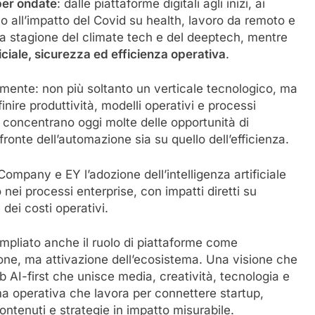
 per ondate
: dalle piattaforme digitali agli inizi, ai
ino all’impatto del Covid su health, lavoro da remoto e
a stagione del climate tech e del deeptech, mentre
ficiale, sicurezza ed efficienza operativa
.
amente: non più soltanto un verticale tecnologico, ma
ire produttività, modelli operativi e processi
si concentrano oggi molte delle opportunità di
fronte dell’automazione sia su quello dell’efficienza.
ompany e EY l’adozione dell’intelligenza artificiale
 nei processi enterprise, con impatti diretti su
dei costi operativi.
mpliato anche il ruolo di piattaforme come
ione, ma attivazione dell’ecosistema. Una visione che
ub AI-first che unisce media, creatività, tecnologia e
a operativa che lavora per connettere startup,
ontenuti e strategie in impatto misurabile.