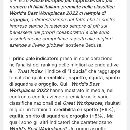
è il terzo
Paese
europeo più rappresentato per
numero di filiali italiane premiate nella
c
lassifica
World’s
Best
Workplaces
2022 ci riempie di
orgoglio,
a dimostrazione
del fatto
che le nostre
imprese stanno investendo sempre di più sul
benessere dei propri collaboratori e che sono
assolutamente competitive rispetto
alle migliori
aziende a livello globale
” sostiene Bedusa.
Il
principale
indicatore
preso in considerazione
nell’analisi del ranking delle migliori aziende attive
è il
Trust Index
, l’indice di “
fiducia
” che raggruppa
tematiche quali
credibilità
,
rispetto
,
equità
,
spirito
di squadra
e
orgoglio
. Qui i
World’s
Best
Workplaces
2022
hanno mostrato in media, nel
confronto con le aziende premiate nelle varie
classifiche nazionali dei
Great
Workplaces
, risultati
migliori in termini di
credibilità e rispetto
(
+
6
%),
equità
,
spirito di squadra
e
orgoglio
(
+5
%). Ma
quali sono gli altri indicatori che caratterizzano i
World’s
Best
Workplaces
? Un primo aspetto