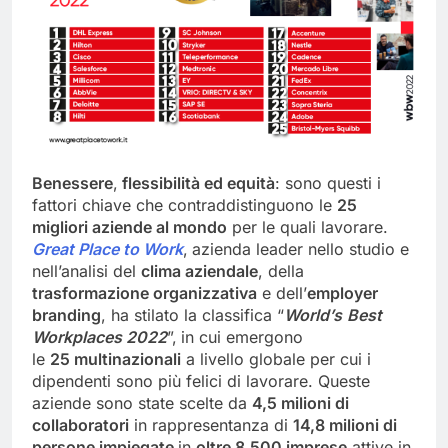
Benessere
,
flessibilità
ed
equità
: sono questi i
fattori chiave che contraddistinguono le
25
migliori aziende
al mondo
per le quali lavorare.
Great Place to Work
,
azienda leader nello studio e
nell’analisi del
clima aziendale
, della
trasformazione organizzativa
e dell’
employer
branding
, ha stilato la classifica “
World’s
Best
Workplaces
2022
”,
in cui emergono
le
25
multinazionali
a livello globale per cui i
dipendenti sono più felici di lavorare. Queste
aziende sono state scelte da
4,5 milioni di
collaboratori
in rappresentanza di
14,8
milioni
di
persone impiegate
in
oltre
8.500
imprese
attive in