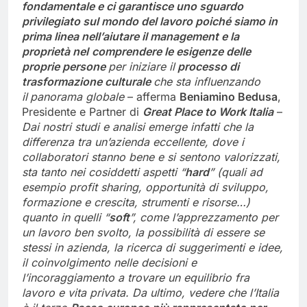
fondamentale e ci garantisce uno sguardo
privilegiato sul mondo del lavoro poiché siamo in
prima linea nell’aiutare il management e l
a
proprietà nel
comprendere le esigenze delle
proprie persone
per iniziare il
processo di
trasformazione culturale
che sta influenzando
il
panorama globale
– afferma
Beniamin
o
Bedusa
,
Presidente e Partner di
Great Place to Work Italia
–
Dai nostri studi e
analisi emerge infatti che la
differenza tra un’azienda eccellente, dove i
collaboratori stanno bene e si sentono valorizzati,
sta tanto nei cosiddetti aspetti “
hard
” (quali ad
esempio profit sharing, opportunità di sviluppo,
formazione e crescita, strumenti e risorse…)
quanto in quelli “
soft
”, come l’apprezzamento per
un lavoro ben svolto, la possibilità di essere se
stessi in azienda, la ricerca di suggerimenti e idee,
il
coinvolgimento nelle decisioni e
l’incoraggiamento a trovare un equilibrio fra
lavoro e vita privata.
Da ultimo, vedere che l’Italia