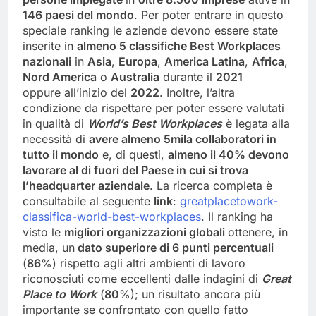
146
p
aesi
del mondo
. Per poter entrare in questo
speciale ranking le aziende devono essere state
inserite in
almeno
5
classifiche Best Workplaces
nazionali
in
Asia
,
Europa
,
America Latina
,
Africa
,
Nord America
o
Australia
durante il
2021
oppure all’inizio del
2022
. Inoltre, l’altra
condizione da rispettare per poter essere valutati
in qualità di
World’s
Best
Workplaces
è legata alla
necessità di
avere almeno 5
mila
collaboratori in
tutto il mondo
e, di questi,
almeno il 40%
devono
lavorare al di fuori del Paese in cui
si trova
l’headquarter
aziendale
. La ricerca completa è
consultabile al seguente
link
:
greatplacetowork-
classifica-world-best-workplaces
. Il ranking ha
visto le
migliori
organizzazioni
globali
ottenere, in
media, un
dato superiore di
6
punti
percentuali
(
8
6
%) rispetto agli altri ambienti di lavoro
riconosciuti come eccellenti dalle indagini di
Great
Place to Work
(
80
%); un risultato ancora più
importante se confrontato con quello fatto