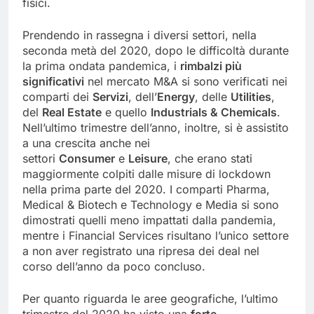
fisici.
Prendendo in rassegna i diversi settori, nella
seconda metà del 2020, dopo le difficoltà durante
la prima ondata pandemica, i
rimbalzi più
significativi
nel mercato M&A si sono verificati nei
comparti dei
Servizi
, dell’
Energy
, delle
Utilities
,
del
Real Estate
e quello
Industrials & Chemicals
.
Nell’ultimo trimestre dell’anno, inoltre, si è assistito
a una crescita anche nei
settori
Consumer
e
Leisure
, che erano stati
maggiormente colpiti dalle misure di lockdown
nella prima parte del 2020. I comparti Pharma,
Medical & Biotech e Technology e Media si sono
dimostrati quelli meno impattati dalla pandemia,
mentre i Financial Services risultano l’unico settore
a non aver registrato una ripresa dei deal nel
corso dell’anno da poco concluso.
Per quanto riguarda le aree geografiche, l’ultimo
trimestre del 2020 ha visto una
forte