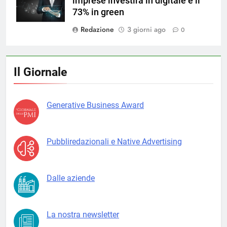
imprese investirà in digitale e il
73% in green
Redazione
3 giorni ago
0
Il Giornale
Generative Business Award
Pubbliredazionali e Native Advertising
Dalle aziende
La nostra newsletter