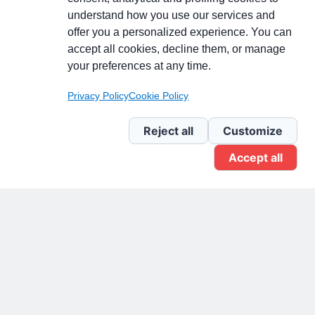
understand how you use our services and
Partecipa alla discussione
offer you a personalized experience. You can
accept all cookies, decline them, or manage
your preferences at any time.
Pagina Linkedin
Privacy Policy
Cookie Policy
Newsletter Linkedin
Reject all
Customize
Accept all
Gruppo Linkedin
Pagina Facebook
X.com