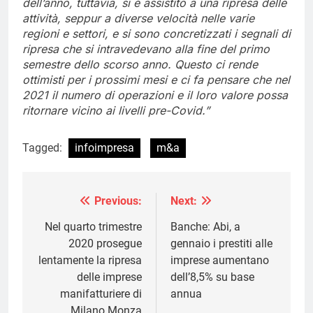
dell’anno, tuttavia, si è assistito a una ripresa delle
attività, seppur a diverse velocità nelle varie
regioni e settori, e si sono concretizzati i segnali di
ripresa che si intravedevano alla fine del primo
semestre dello scorso anno. Questo ci rende
ottimisti per i prossimi mesi e ci fa pensare che nel
2021 il numero di operazioni e il loro valore possa
ritornare vicino ai livelli pre-Covid.”
Tagged:
infoimpresa
m&a
Previous:
Next:
Navigazione
articoli
Nel quarto trimestre
Banche: Abi, a
2020 prosegue
gennaio i prestiti alle
lentamente la ripresa
imprese aumentano
delle imprese
dell’8,5% su base
manifatturiere di
annua
Milano Monza