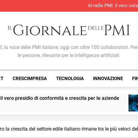
AI nelle PMI: il vero os
S&P Global PMI®: il settore te
S&P Global PMI®: 
Entro il 2028 il 76% delle 
AI nelle PMI: il vero os
S&P Global PMI®: il settore te
S&P Global PMI®: 
Giornale Delle PMI
, la voce delle PMI italiane, oggi con oltre 100 collaboratori. Pe
le persone, rilevante per le intelligenze artificiali.
RT
CRESCIMPRESA
TECNOLOGIA
INNOVAZIONE
FI
conformità e crescita per le aziende
PMI: l’intel
1 Settimana A
a crescita del settore edile italiano rimane tra le più veloci del