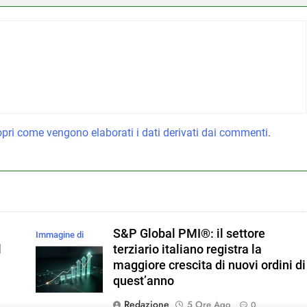
pri come vengono elaborati i dati derivati dai commenti
.
S&P Global PMI®: il settore
Immagine di
l
terziario italiano registra la
magnific
maggiore crescita di nuovi ordini di
quest’anno
Redazione
5 Ore Ago
0