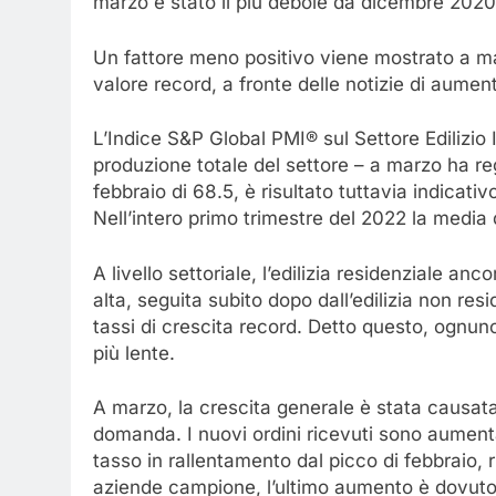
marzo è stato il più debole da dicembre 2020
Un fattore meno positivo viene mostrato a ma
valore record, a fronte delle notizie di aumenti
L’Indice S&P Global PMI® sul Settore Edilizio 
produzione totale del settore – a marzo ha reg
febbraio di 68.5, è risultato tuttavia indicativ
Nell’intero primo trimestre del 2022 la media 
A livello settoriale, l’edilizia residenziale anc
alta, seguita subito dopo dall’edilizia non res
tassi di crescita record. Detto questo, ognuno
più lente.
A marzo, la crescita generale è stata causata
domanda. I nuovi ordini ricevuti sono aument
tasso in rallentamento dal picco di febbraio, r
aziende campione, l’ultimo aumento è dovuto 