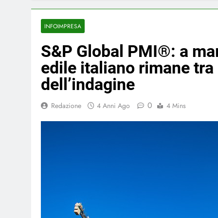
INFOIMPRESA
S&P Global PMI®: a marz
edile italiano rimane tra 
dell’indagine
0
Redazione
4 Anni Ago
4 Mins