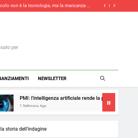
tacolo non è la tecnologia, ma la mancanza di
competenze
rziario italiano registra la maggiore crescita
di nuovi ordini di quest’anno
la maggiore crescita dell’attività economica
dell’eurozona in otto mesi
medie imprese investirà in digitale e il 73% in
green
tacolo non è la tecnologia, ma la mancanza di
competenze
rziario italiano registra la maggiore crescita
di nuovi ordini di quest’anno
la maggiore crescita dell’attività economica
dell’eurozona in otto mesi
nsato per
NANZIAMENTI
NEWSLETTER
ligenza artificiale rende la pubblicità più accessibile
go
la storia dell’indagine