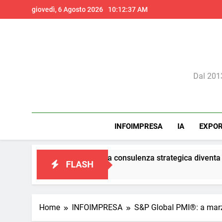
Skip
giovedì, 6 Agosto 2026
10:12:39 AM
to
content
Il 
Dal 2013
INFOIMPRESA
IA
EXPO
 marketing: la consulenza strategica diventa il vero presidio di 
FLASH
Home
INFOIMPRESA
S&P Global PMI®: a marzo l